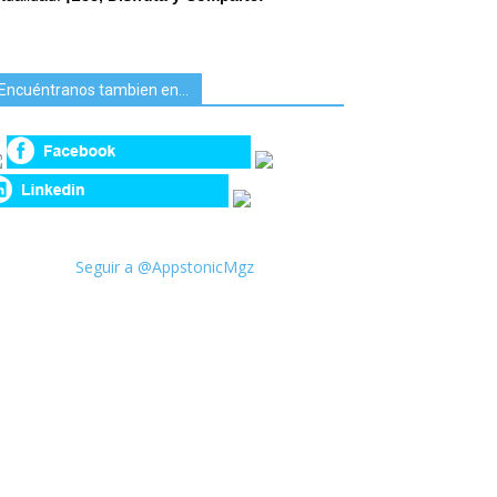
Encuéntranos tambien en…
Seguir a @AppstonicMgz