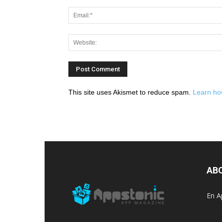
This site uses Akismet to reduce spam.
Learn ho
AB
En A