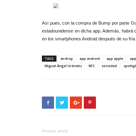
Así pues, con la compra de Bump por parte Goo
estadounidense en dicha app. Además, habrá q
en los smartphones Android después de su fría
TAGS
airdrop
app android
app apple
app
Miguel Ángel Uréndez
NFC
sociedad
spotlig
Previous article