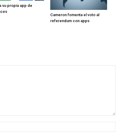
 su propia app de
aces
Cameron fomenta el voto al
referendum con apps