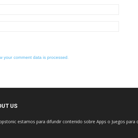
w your comment data is processed.
OUT US
ppstonic estamos para difundir contenido sobre Apps o Juegos para d