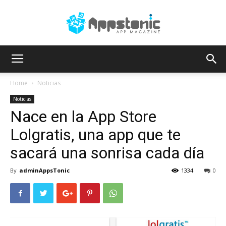
AppsTonic
Home
Noticias
Noticias
Nace en la App Store
Lolgratis, una app que te
sacará una sonrisa cada día
By
adminAppsTonic
1334
0