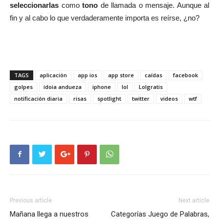
seleccionarlas
como
tono
de llamada o mensaje. Aunque al
fin y al cabo lo que verdaderamente importa es reírse, ¿no?
TAGS
aplicación
app ios
app store
caídas
facebook
golpes
idoia andueza
iphone
lol
Lolgratis
notificación diaria
risas
spotlight
twitter
videos
wtf
Previous article
Next article
Mañana llega a nuestros
Categorías Juego de Palabras,