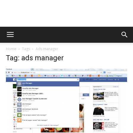
AppsTonic
Home
Tags
Ads manager
Tag: ads manager