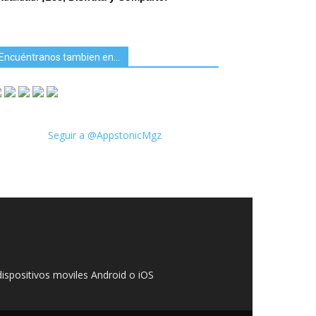
Encuéntranos tambien en…
Seguir a @AppstonicMgz
ispositivos moviles Android o iOS