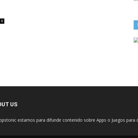
d
0
OUT US
ppstonic estamos para difundir contenido sobre Apps o Juegos para d