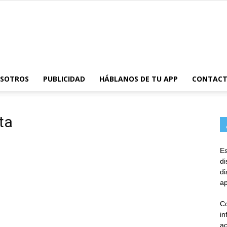
AppsTonic
OSOTROS
PUBLICIDAD
HÁBLANOS DE TU APP
CONTAC
ta
Es
d
d
ap
Co
in
ac