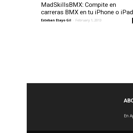
MadSkillsBMX: Compite en
carreras BMX en tu iPhone o iPa
Esteban Etayo Gil
-
February 1, 2013
AB
En A