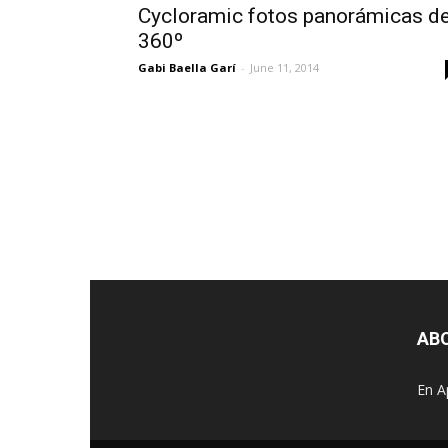
Cycloramic fotos panorámicas d
360º
Gabi Baella Garí
-
June 11, 2014
AB
En A