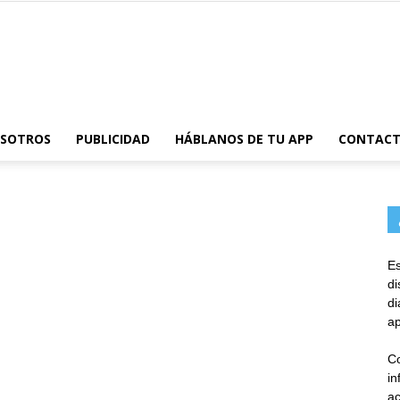
AppsTonic
OSOTROS
PUBLICIDAD
HÁBLANOS DE TU APP
CONTAC
Es
d
d
ap
Co
in
ac