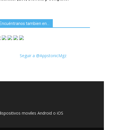
Encuéntranos tambien en…
Seguir a @AppstonicMgz
ispositivos moviles Android o iOS