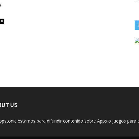
e
0
OUT US
ppstonic estamos para difundir contenido sobre Apps o Juegos para d