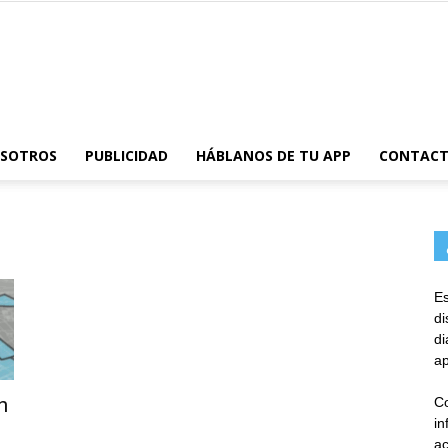
AppsTonic
OSOTROS
PUBLICIDAD
HÁBLANOS DE TU APP
CONTAC
Es
d
d
ap
n
Co
in
ac