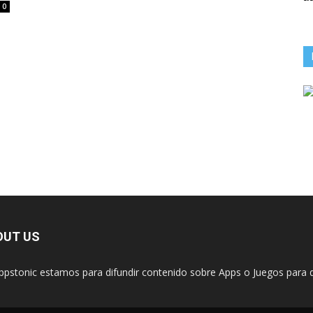
0
OUT US
ppstonic estamos para difundir contenido sobre Apps o Juegos para d