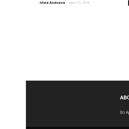
Idoia Andueza
-
April 13, 2014
AB
En A