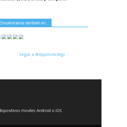
Encuéntranos tambien en…
Seguir a @AppstonicMgz
ispositivos moviles Android o iOS