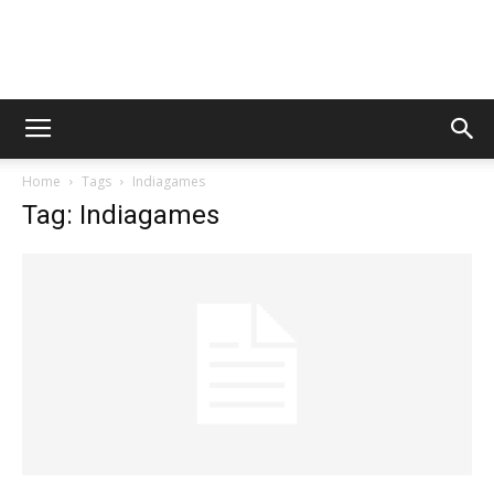
AppsTonic
Home
Tags
Indiagames
Tag: Indiagames