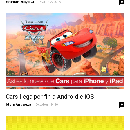
Esteban Etayo Gil
-
March 2, 2015
0
Cars llega por fin a Android e iOS
Idoia Andueza
-
October 19, 2014
0