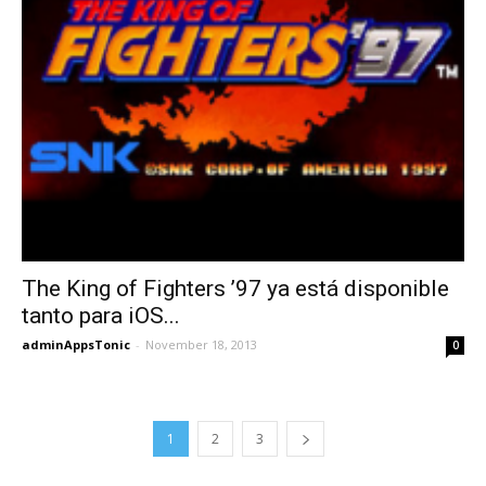
The King of Fighters ’97 ya está disponible
tanto para iOS...
adminAppsTonic
-
November 18, 2013
0
1
2
3