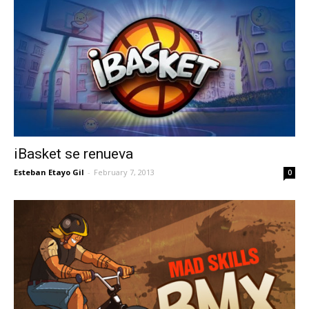
iBasket se renueva
Esteban Etayo Gil
-
February 7, 2013
0