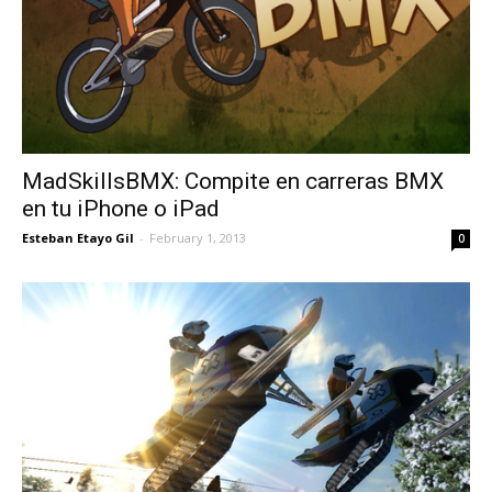
MadSkillsBMX: Compite en carreras BMX
en tu iPhone o iPad
Esteban Etayo Gil
-
February 1, 2013
0