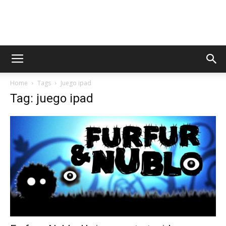
AppsTonic
Home
Tags
Juego ipad
Tag: juego ipad