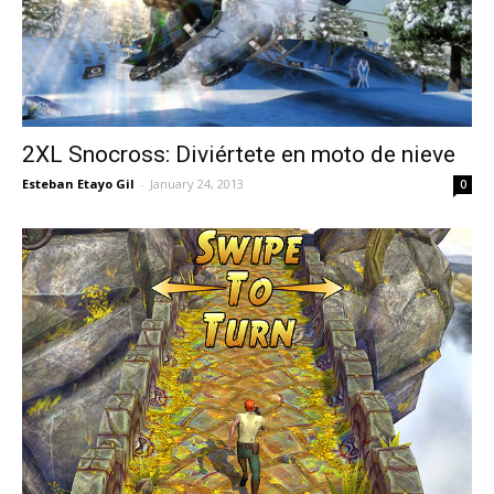
2XL Snocross: Diviértete en moto de nieve
Esteban Etayo Gil
-
January 24, 2013
0