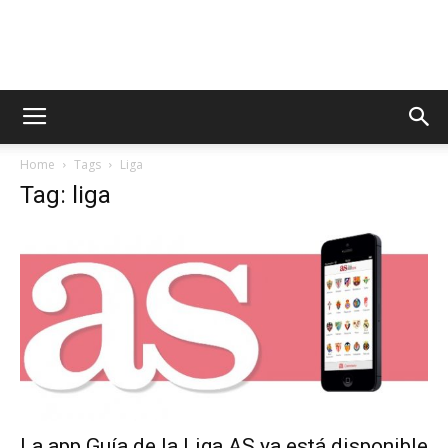
AppsTonic
Home
Tags
Liga
Tag: liga
La app Guía de la Liga AS ya está disponible