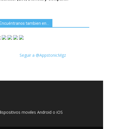
Encuéntranos tambien en…
Seguir a @AppstonicMgz
ispositivos moviles Android o iOS