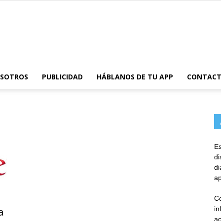
AppsTonic
OSOTROS
PUBLICIDAD
HÁBLANOS DE TU APP
CONTAC
Es
d
d
ap
Co
in
a
ac