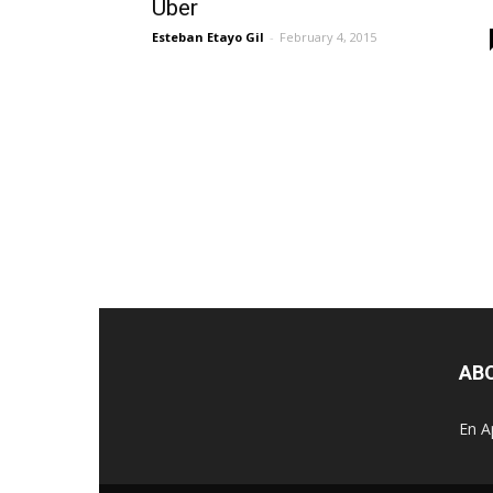
Uber
Esteban Etayo Gil
-
February 4, 2015
AB
En A