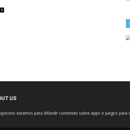
0
OUT US
ppstonic estamos para difundir contenido sobre Apps o Juegos para d