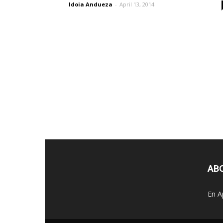
Idoia Andueza
-
April 13, 2014
AB
En A