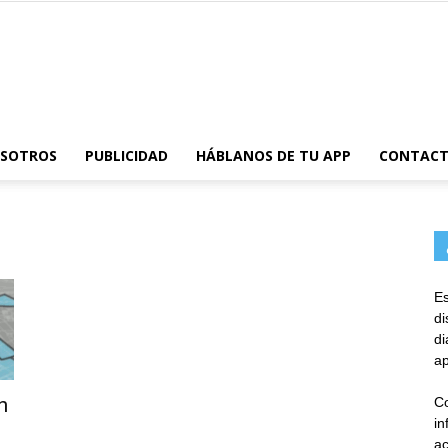
AppsTonic
OSOTROS
PUBLICIDAD
HÁBLANOS DE TU APP
CONTAC
Es
d
d
ap
n
Co
in
ac