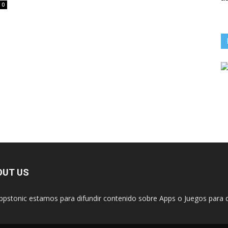
0
OUT US
ppstonic estamos para difundir contenido sobre Apps o Juegos para d