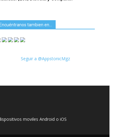
Encuéntranos tambien en…
Seguir a @AppstonicMgz
ispositivos moviles Android o iOS