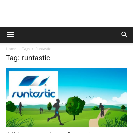
AppsTonic
Home
Tags
Runtastic
Tag: runtastic