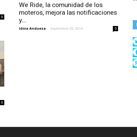
We Ride, la comunidad de los
moteros, mejora las notificaciones
0
y...
Idoia Andueza
-
September 29, 2014
0
0