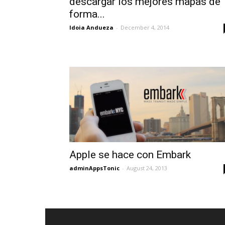
descargar los mejores mapas de
forma...
Idoia Andueza
-
December 4, 2014
Apple se hace con Embark
adminAppsTonic
-
August 24, 2013