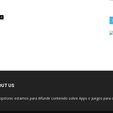
0
OUT US
ppstonic estamos para difundir contenido sobre Apps o Juegos para d