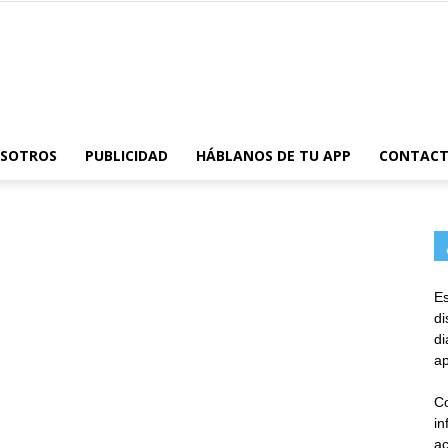
AppsTonic
OSOTROS
PUBLICIDAD
HÁBLANOS DE TU APP
CONTAC
Es
d
d
ap
Co
in
ac