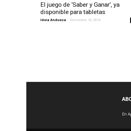
El juego de ‘Saber y Ganar’, ya
disponible para tabletas
Idoia Andueza
-
December 10, 2014
AB
En A