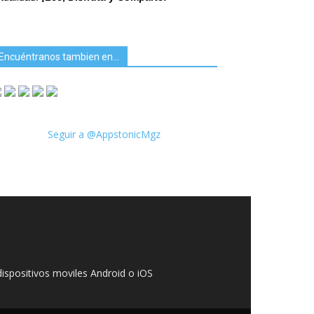
Encuéntranos tambien en…
Seguir a @AppstonicMgz
ispositivos moviles Android o iOS