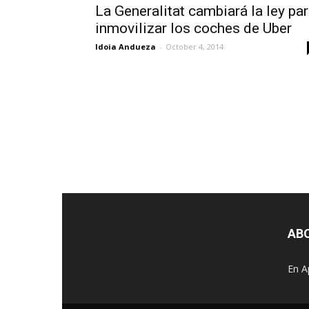
La Generalitat cambiará la ley pa
inmovilizar los coches de Uber
Idoia Andueza
-
October 4, 2014
AB
En A