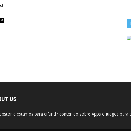
ra
0
OUT US
ppstonic estamos para difundir contenido sobre Apps o Juegos para d