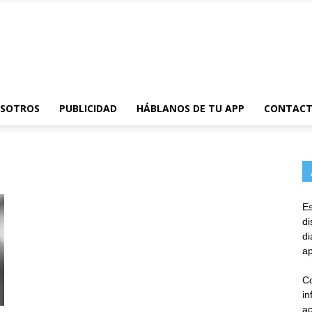
AppsTonic
OSOTROS
PUBLICIDAD
HÁBLANOS DE TU APP
CONTAC
Es
d
d
ap
Co
in
ac