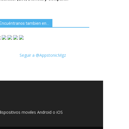
Encuéntranos tambien en…
Seguir a @AppstonicMgz
ispositivos moviles Android o iOS