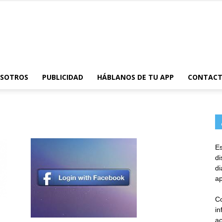
AppsTonic
OSOTROS
PUBLICIDAD
HÁBLANOS DE TU APP
CONTAC
Es
d
d
ap
Co
in
ac