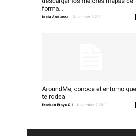
descargar los mejores mapas de
forma...
Idoia Andueza
-
December 4, 2014
AroundMe, conoce el entorno qu
te rodea
Esteban Etayo Gil
-
November 7, 2012