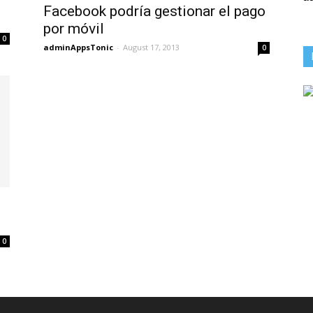
Facebook podría gestionar el pago
por móvil
0
adminAppsTonic
-
August 17, 2013
0
e
0