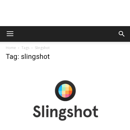
AppsTonic
Home
Tags
Slingshot
Tag: slingshot