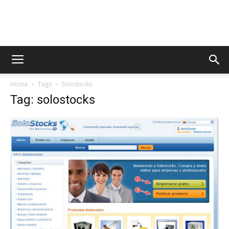
AppsTonic
Home
Tags
Solostocks
Tag: solostocks