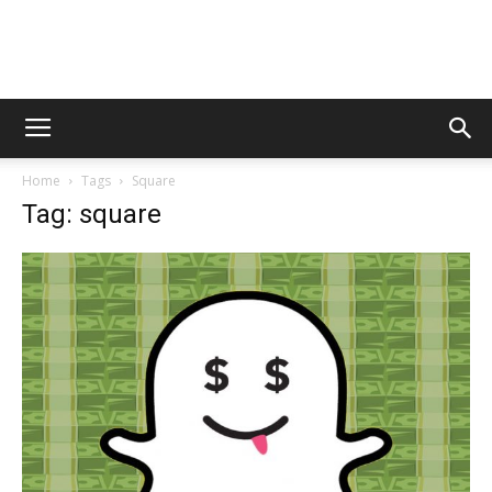
AppsTonic
Home
Tags
Square
Tag: square