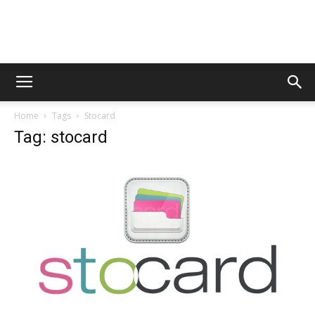
AppsTonic
Home
Tags
Stocard
Tag: stocard