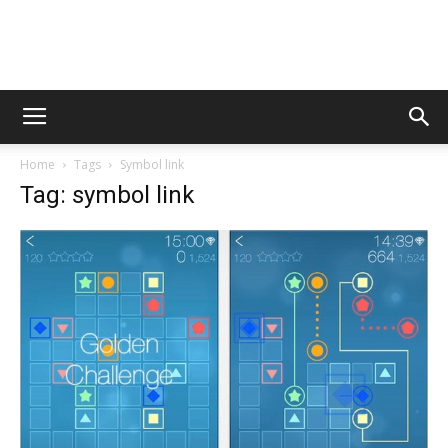
AppsTonic
Home
Tags
Symbol link
Tag: symbol link