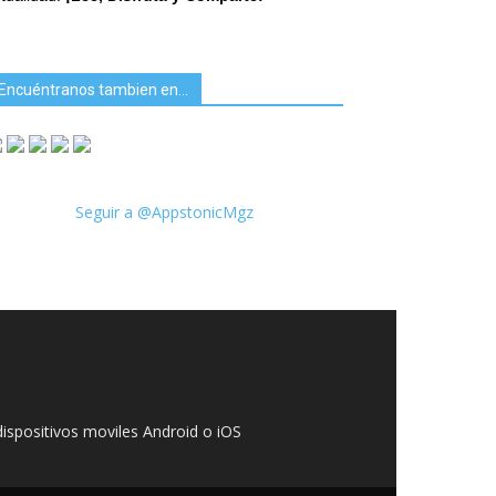
Encuéntranos tambien en…
Seguir a @AppstonicMgz
ispositivos moviles Android o iOS