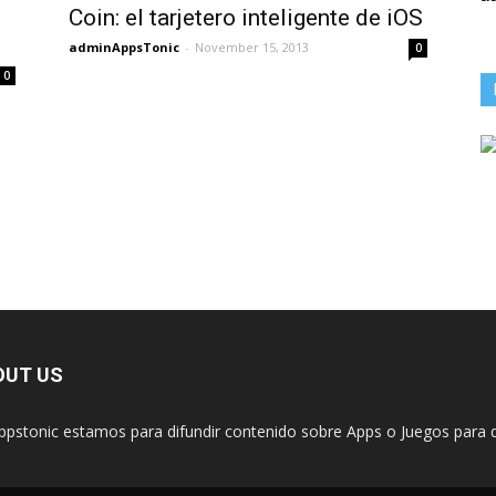
Coin: el tarjetero inteligente de iOS
adminAppsTonic
-
November 15, 2013
0
0
OUT US
ppstonic estamos para difundir contenido sobre Apps o Juegos para d