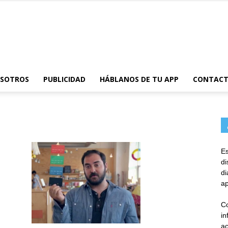
AppsTonic
OSOTROS
PUBLICIDAD
HÁBLANOS DE TU APP
CONTAC
Es
d
d
ap
Co
in
ac