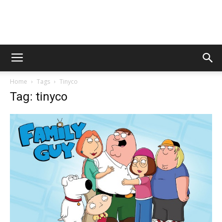
AppsTonic
Home
Tags
Tinyco
Tag: tinyco