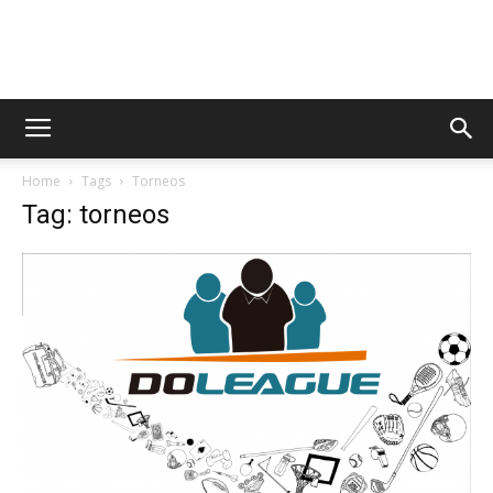
AppsTonic
Home
Tags
Torneos
Tag: torneos