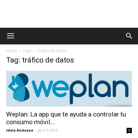
AppsTonic
Home
Tags
Tráfico de datos
Tag: tráfico de datos
Weplan: La app que te ayuda a controlar tu
consumo móvil...
Idoia Andueza
-
April 3, 2014
0