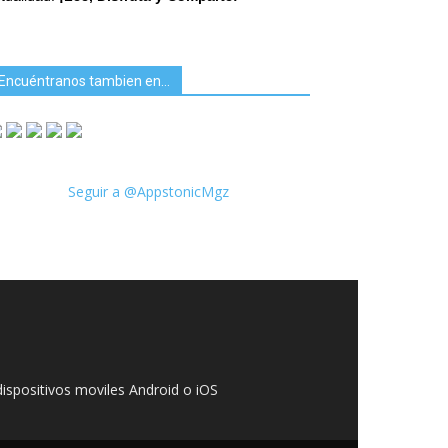
Encuéntranos tambien en…
Seguir a @AppstonicMgz
ispositivos moviles Android o iOS