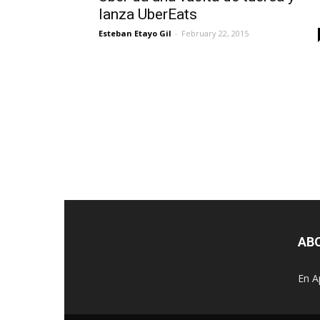
lanza UberEats
Esteban Etayo Gil
-
February 22, 2015
AB
En A