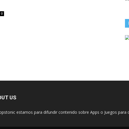
0
OUT US
ppstonic estamos para difundir contenido sobre Apps o Juegos para d