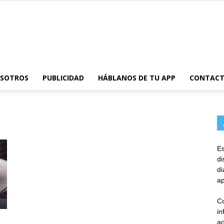
AppsTonic
OSOTROS
PUBLICIDAD
HÁBLANOS DE TU APP
CONTAC
Es
d
d
ap
Co
in
ac