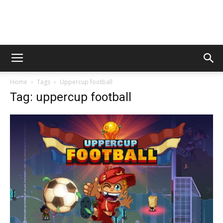
AppsTonic
Home
Tags
Uppercup football
Tag: uppercup football