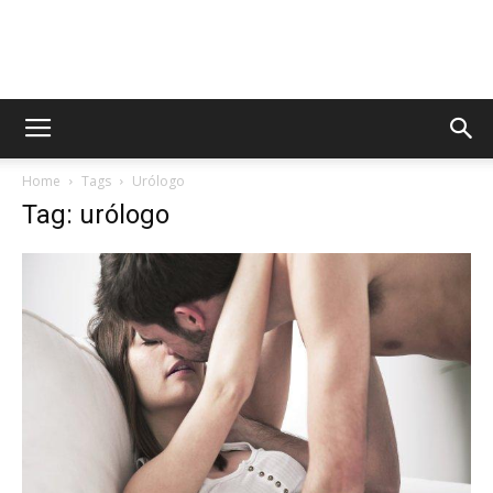
AppsTonic
Home
Tags
Urólogo
Tag: urólogo