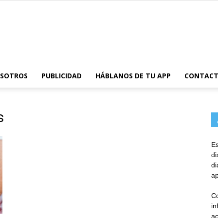
AppsTonic
OSOTROS
PUBLICIDAD
HÁBLANOS DE TU APP
CONTAC
s
Es
d
d
ap
Co
in
ac