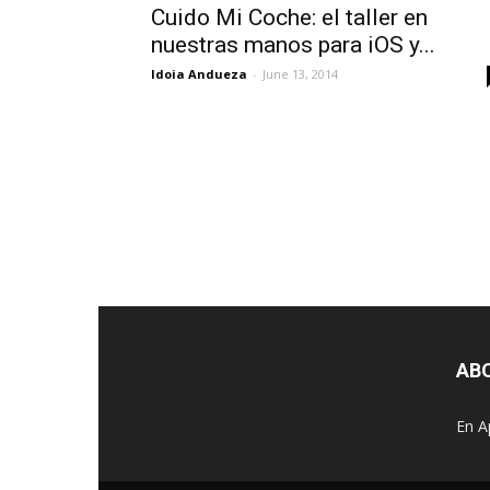
Cuido Mi Coche: el taller en
nuestras manos para iOS y...
Idoia Andueza
-
June 13, 2014
AB
En A