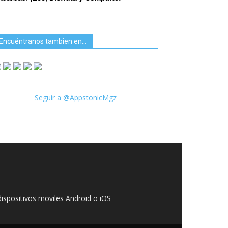
Encuéntranos tambien en…
Seguir a @AppstonicMgz
ispositivos moviles Android o iOS