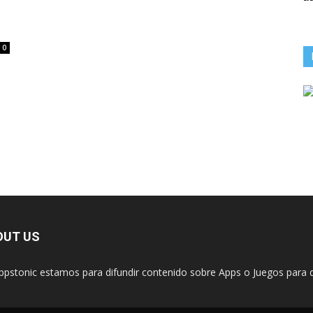
0
OUT US
ppstonic estamos para difundir contenido sobre Apps o Juegos para d