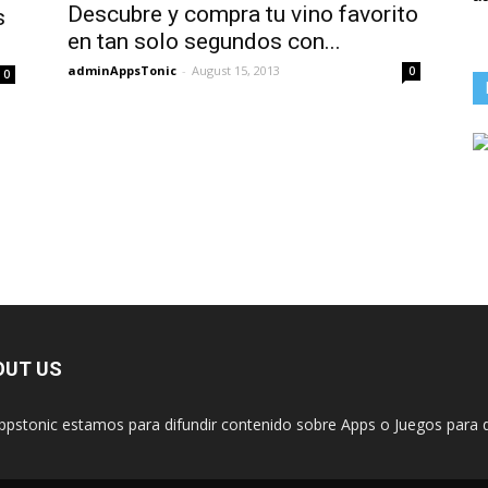
Descubre y compra tu vino favorito
s
en tan solo segundos con...
adminAppsTonic
-
August 15, 2013
0
0
OUT US
ppstonic estamos para difundir contenido sobre Apps o Juegos para d