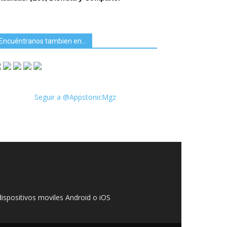
Encuéntranos tambien en…
Seguir a @AppstonicMgz
ispositivos moviles Android o iOS