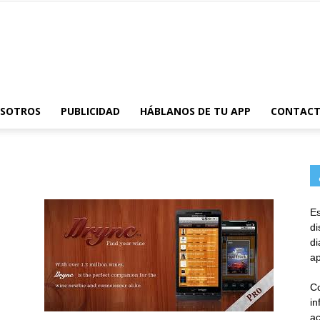
AppsTonic
OSOTROS
PUBLICIDAD
HÁBLANOS DE TU APP
CONTAC
Es
d
d
ap
Co
in
ac