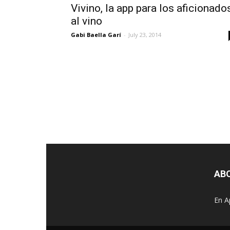
Vivino, la app para los aficionado
al vino
Gabi Baella Garí
-
July 23, 2014
AB
En A