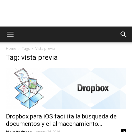
AppsTonic
Home
Tags
Vista previa
Tag: vista previa
Dropbox para iOS facilita la búsqueda de
documentos y el almacenamiento...
Idoia Andueza
-
August 26, 2014
0