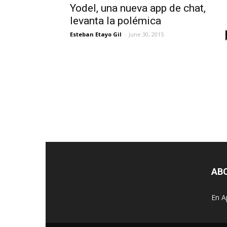
Yodel, una nueva app de chat,
levanta la polémica
Esteban Etayo Gil
-
June 30, 2015
AB
En A