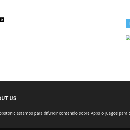
0
OUT US
ppstonic estamos para difundir contenido sobre Apps o Juegos para d