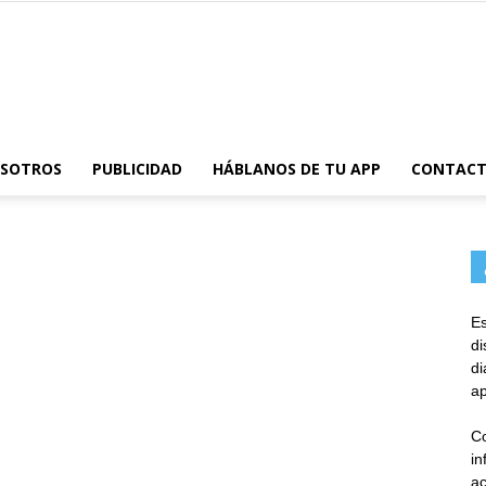
AppsTonic
OSOTROS
PUBLICIDAD
HÁBLANOS DE TU APP
CONTAC
Es
d
d
ap
Co
in
ac