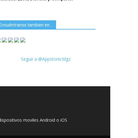
Encuéntranos tambien en…
Seguir a @AppstonicMgz
ispositivos moviles Android o iOS