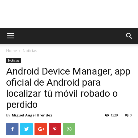
AppsTonic
Home
Noticias
Noticias
Android Device Manager, app
oficial de Android para
localizar tú móvil robado o
perdido
By
Miguel Angel Urendez
1329
0