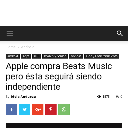
AppsTonic
Home
Android
Android
Apps
iOS
Imagen y Sonido
Noticias
Ocio y Entretenimiento
Apple compra Beats Music
pero ésta seguirá siendo
independiente
By
Idoia Andueza
1575
0