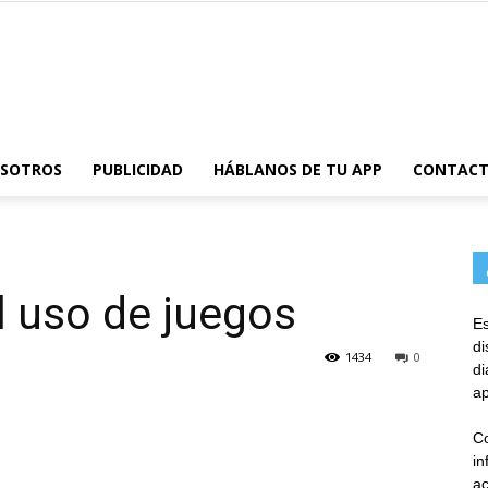
AppsTonic
OSOTROS
PUBLICIDAD
HÁBLANOS DE TU APP
CONTAC
l uso de juegos
Es
d
1434
0
d
ap
Co
in
ac