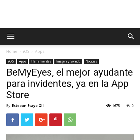
AppsTonic
Home
iOS
Apps
iOS
Apps
Herramientas
Imagen y Sonido
Noticias
BeMyEyes, el mejor ayudante
para invidentes, ya en la App
Store
By
Esteban Etayo Gil
1675
0