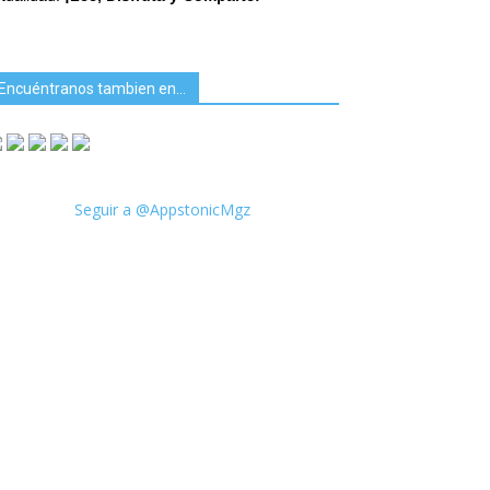
Encuéntranos tambien en…
Seguir a @AppstonicMgz