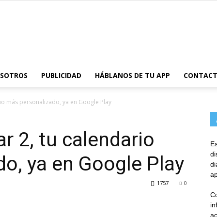
AppsTonic
OSOTROS
PUBLICIDAD
HÁBLANOS DE TU APP
CONTAC
rio más personalizado, ya en Google Play
r 2, tu calendario
Es
d
o, ya en Google Play
d
ap
1757
0
Co
in
ac