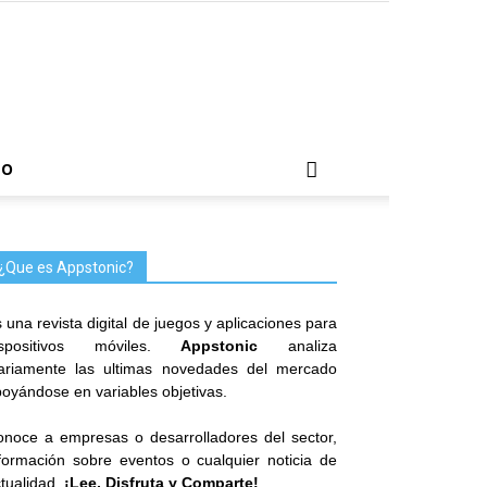
TO
¿Que es Appstonic?
 una revista digital de juegos y aplicaciones para
ispositivos móviles.
Appstonic
analiza
iariamente las ultimas novedades del mercado
oyándose en variables objetivas.
noce a empresas o desarrolladores del sector,
formación sobre eventos o cualquier noticia de
tualidad.
¡Lee, Disfruta y Comparte!