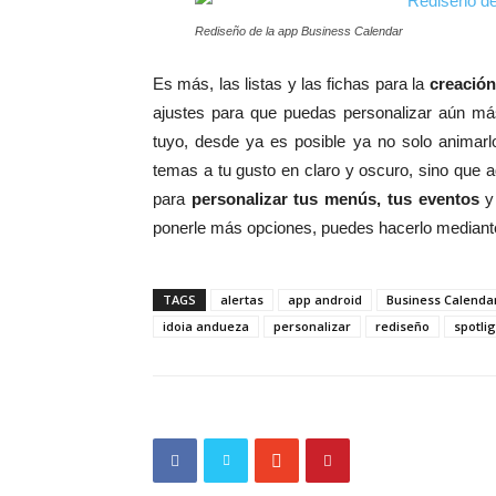
Rediseño de la app Business Calendar
Es más, las listas y las fichas para la
creación
ajustes para que puedas personalizar aún má
tuyo, desde ya es posible ya no solo animarl
temas a tu gusto en claro y oscuro, sino que
para
personalizar tus menús, tus eventos
y 
ponerle más opciones, puedes hacerlo mediant
TAGS
alertas
app android
Business Calenda
idoia andueza
personalizar
rediseño
spotli