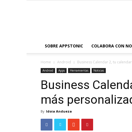
SOBRE APPSTONIC
COLABORA CON N
Home
Android
Business Calendar 2, tu calenda
Android
Apps
Herramientas
Noticias
Business Calenda
más personalizad
By
Idoia Andueza