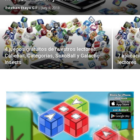
Esteban Etayo Gil
-
July 9, 2013
4 juegos gratuitos de nuestros lectores:
Cubeball, Categorías, SokoBall y Galactic
7 aplicac
Insects
lectores