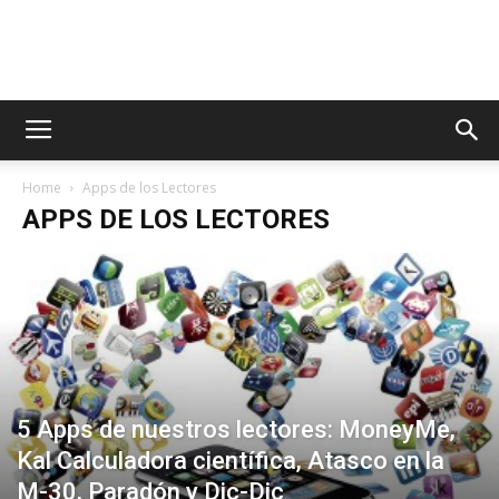
AppsTonic
Home
Apps de los Lectores
APPS DE LOS LECTORES
5 Apps de nuestros lectores: MoneyMe,
Kal Calculadora científica, Atasco en la
M-30, Paradón y Dic-Dic