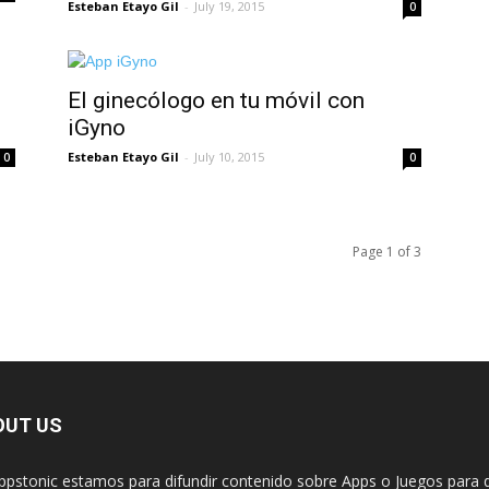
Esteban Etayo Gil
-
July 19, 2015
0
El ginecólogo en tu móvil con
iGyno
Esteban Etayo Gil
-
July 10, 2015
0
0
Page 1 of 3
OUT US
ppstonic estamos para difundir contenido sobre Apps o Juegos para d