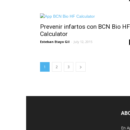
Prevenir infartos con BCN Bio HF
Calculator
Esteban Etayo Gil
-
July 12, 2015
1
2
3
AB
En A