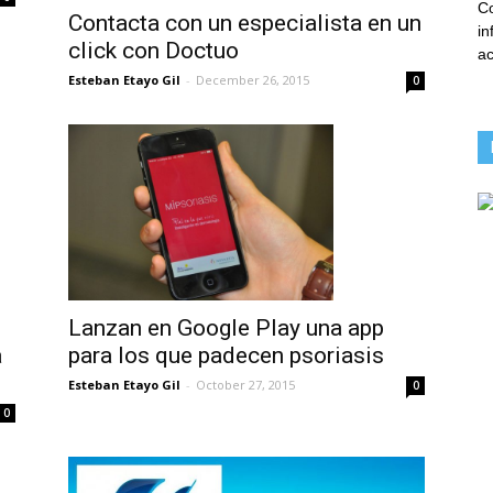
Co
Contacta con un especialista en un
in
click con Doctuo
ac
Esteban Etayo Gil
-
December 26, 2015
0
Lanzan en Google Play una app
a
para los que padecen psoriasis
Esteban Etayo Gil
-
October 27, 2015
0
0