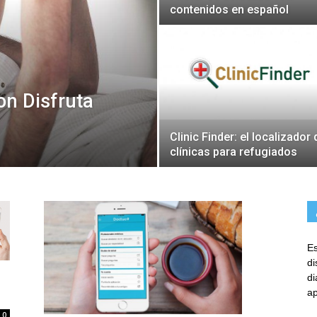
contenidos en español
on Disfruta
Clinic Finder: el localizador 
clínicas para refugiados
Es
d
d
ap
0