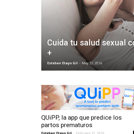
Cuida tu salud sexual c
+
Esteban Etayo Gil
-
May 22, 2016
QUiPP, la app que predice los
partos prematuros
Esteban Etayo Gil
-
February 12, 2016