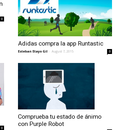
n
0
Adidas compra la app Runtastic
Esteban Etayo Gil
-
August 7, 2015
0
Comprueba tu estado de ánimo
con Purple Robot
0