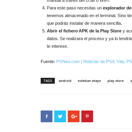
manual a través del USB o WIFI.
Para este paso necesitas un
explorador de
tenemos almacenado en el terminal. Sino tie
que podrás instalar de manera sencilla.
Abrir el fichero APK de la Play Store
y ace
datos. Se realizara el proceso y ya lo tendrá
te interese.
Fuente:
PSNeo.com | Noticias de PS4, Vita, PS
TAGS
android
esteban etayo
play store
s