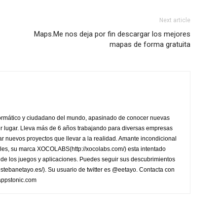
Next article
Maps.Me nos deja por fin descargar los mejores
mapas de forma gratuita
formático y ciudadano del mundo, apasinado de conocer nuevas
ier lugar. Lleva más de 6 años trabajando para diversas empresas
r nuevos proyectos que llevar a la realidad. Amante incondicional
les, su marca XOCOLABS(http://xocolabs.com/) esta intentado
de los juegos y aplicaciones. Puedes seguir sus descubrimientos
/estebanetayo.es/). Su usuario de twitter es @eetayo. Contacta con
appstonic.com