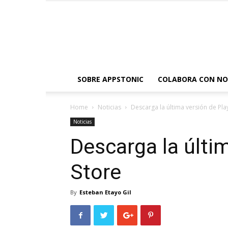
SOBRE APPSTONIC
COLABORA CON N
Home
Noticias
Descarga la última versión de Pla
Noticias
Descarga la últi
Store
By
Esteban Etayo Gil