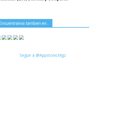
Encuéntranos tambien en…
Seguir a @AppstonicMgz