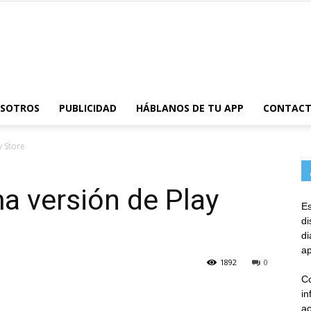
AppsTonic
OSOTROS
PUBLICIDAD
HÁBLANOS DE TU APP
CONTAC
y Store
ma versión de Play
Es
d
d
ap
1892
0
Co
in
ac