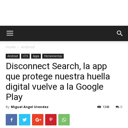
AppsTonic
Home
Android
Android
iOS
Apps
Herramientas
Disconnect Search, la app
que protege nuestra huella
digital vuelve a la Google
Play
By
Miguel Angel Urendez
1348
0