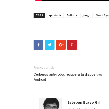
TAGS
appstonic
Eufloria
Juego
Omni Sys
Previous article
Cerberus anti-robo, recupera tu dispositivo
Android
Esteban Etayo Gil