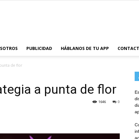
AppsTonic
OSOTROS
PUBLICIDAD
HÁBLANOS DE TU APP
CONTAC
 punta de flor
ategia a punta de flor
Es
d
1646
0
d
ap
Co
in
ac