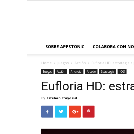
SOBRE APPSTONIC
COLABORA CON N
Home
Juegos
Acción
Eufloria HD: estrategia a
Juegos
Acción
Android
Arcade
Estrategia
iOS
Eufloria HD: estr
By
Esteban Etayo Gil