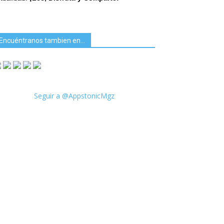
Encuéntranos tambien en…
Seguir a @AppstonicMgz