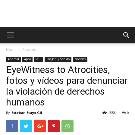
AppsTonic
Home
Android
Android
Apps
iOS
Imagen y Sonido
Noticias
EyeWitness to Atrocities,
fotos y vídeos para denunciar
la violación de derechos
humanos
By
Esteban Etayo Gil
1356
0