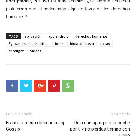
encriptada
y su uso es muy sencillo. ¿Se logrará con esta
plataforma que el poder haga algo en favor de los derechos
humanos?
TAGS
aplicación
app android
derechos humanos
Eyewitness to atrocities
fotos
idoia andueza
notas
spotlight
videos
Previous article
Next article
Francia ordena eliminar la app
Deja que aparquen tu coche
Gossip
por ti y no pierdas tiempo con
Llollo