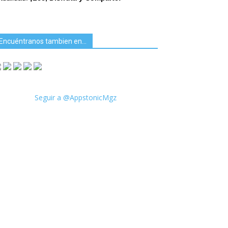
Encuéntranos tambien en…
Seguir a @AppstonicMgz