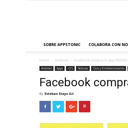
SOBRE APPSTONIC
COLABORA CON N
Home
Android
Facebook compra la app MSQRD
Android
Apps
iOS
Noticias
Ocio y Entretenimiento
Facebook compr
By
Esteban Etayo Gil