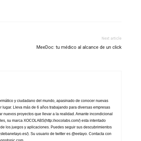
Next article
MeeDoc: tu médico al alcance de un click
formático y ciudadano del mundo, apasinado de conocer nuevas
ier lugar. Lleva más de 6 años trabajando para diversas empresas
r nuevos proyectos que llevar a la realidad. Amante incondicional
les, su marca XOCOLABS(http://xocolabs.com/) esta intentado
de los juegos y aplicaciones. Puedes seguir sus descubrimientos
/estebanetayo.es/). Su usuario de twitter es @eetayo. Contacta con
appstonic.com