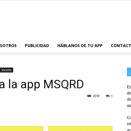
AppsTonic
OSOTROS
PUBLICIDAD
HÁBLANOS DE TU APP
CONTAC
Sociales
a la app MSQRD
Es
d
2059
0
d
ap
Co
in
ac