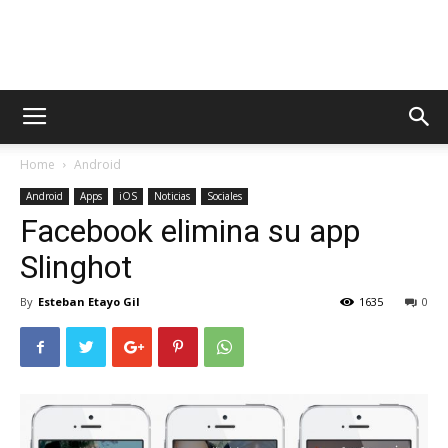
AppsTonic
Home
Android
Android
Apps
iOS
Noticias
Sociales
Facebook elimina su app
Slinghot
By
Esteban Etayo Gil
1635
0