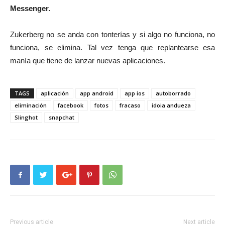
Messenger.
Zukerberg no se anda con tonterías y si algo no funciona, no
funciona, se elimina. Tal vez tenga que replantearse esa
manía que tiene de lanzar nuevas aplicaciones.
TAGS
aplicación
app android
app ios
autoborrado
eliminación
facebook
fotos
fracaso
idoia andueza
Slinghot
snapchat
Previous article
Next article