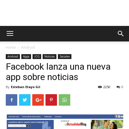
AppsTonic
Home
Android
Android
Apps
iOS
Noticias
Sociales
Facebook lanza una nueva
app sobre noticias
By
Esteban Etayo Gil
2250
0