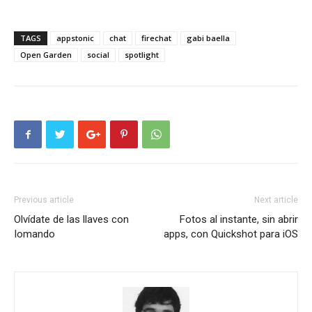
TAGS
appstonic
chat
firechat
gabi baella
Open Garden
social
spotlight
Previous article
Next article
Olvídate de las llaves con
Fotos al instante, sin abrir
Iomando
apps, con Quickshot para iOS