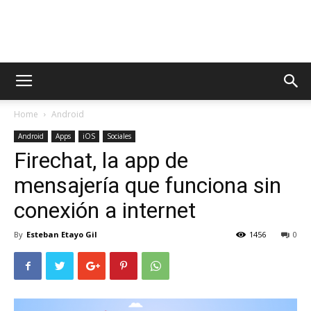
AppsTonic
Home
Android
Android
Apps
iOS
Sociales
Firechat, la app de
mensajería que funciona sin
conexión a internet
By
Esteban Etayo Gil
1456
0