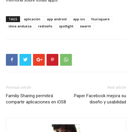
TAGS
aplicación
app android
app ios
foursquare
idoia andueza
rediseño
spotlight
swarm
Previous article
Next article
Familiy Sharing permitirá
Paper Facebook mejora su
compartir aplicaciones en iOS8
diseño y usabilidad