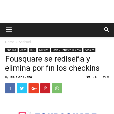
AppsTonic
Home
Android
Android
Apps
iOS
Noticias
Ocio y Entretenimiento
Sociales
Fousquare se rediseña y
elimina por fin los checkins
By
Idoia Andueza
1240
0