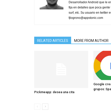
Desarrollador Android que le e
fija en detalles que poca gente 
surf, etc. Su usuario en twitter
fjlogrono@appstonic.com
RELATED ARTICLES
MORE FROM AUTHOR
Google crea
grupos: Sp
Pickmeapp: desea una cita