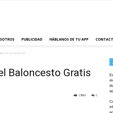
AppsTonic
OSOTROS
PUBLICIDAD
HÁBLANOS DE TU APP
CONTAC
atis en tu Android
el Baloncesto Gratis
Es
d
d
ap
17841
0
Co
in
ac