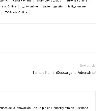
stonic
canal+ online
champions gratis
euroliga online
Gratis Online
goltv online
javier logroño
la liga online
TV Gratis Online
Next article
Temple Run 2: ¡Descarga tu Adrenalina!
e
 busca de la innovación.Con un pie en Donosti y otro en Fustiñana.