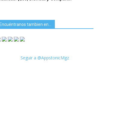
Encuéntranos tambien en…
Seguir a @AppstonicMgz