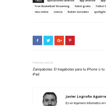
TAGS
aplicaciones android
app android
app
Free Basketball Streaming
fulbol gratis
Fútbol 
nba online
noticia
Rubén González
spotlight
Previous article
Zampabolas: El tragabolas para tu iPhone o tu
iPad
Javier Logroño Aguirr
Es un Ingeniero Informatico en