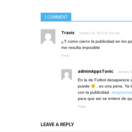
1 COMMENT
Travis
January 20, 2013 at 2:03 am
¿Y como cierro la publicidad en los p
me resulta imposible
Reply
adminAppsTonic
January 2
En la de Futbol desaparece 
puede
, es una pena. Ya l
con la publicidad.
simplysma
para que así se entere de q
Reply
LEAVE A REPLY